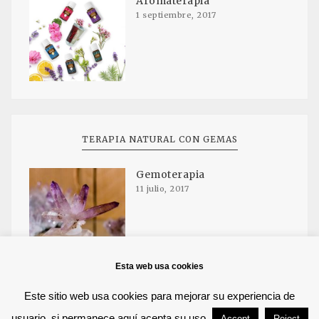
Aromaterapia
1 septiembre, 2017
TERAPIA NATURAL CON GEMAS
Gemoterapia
11 julio, 2017
Esta web usa cookies
Este sitio web usa cookies para mejorar su experiencia de
Copyright © 2016 - EsenciaColor info@esenciacolor.com
usuario, si permanece aquí acepta su uso.
Accept
Reject